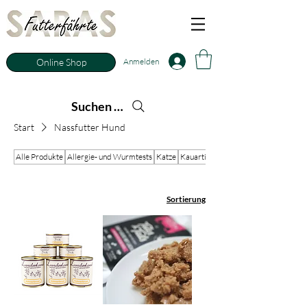
Anmelden
Online Shop
Suchen nach
Start
Nassfutter Hund
Alle Produkte
Allergie- und Wurmtests
Katze
Kauartikel Fisch
Sortierung