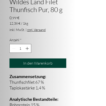
Wildes Land Filet
Thunfisch Pur, 80 g
Preis
0,99 €
12,38 €
/
1kg
12,38 €
inkl. MwSt.
|
zzgl. Versand
pro
1
Anzahl
*
Kilogramm
In den Warenkorb
Zusammensetzung:
Thunfischfilet 67 %
Tapiokastärke 1,4 %
Analytische Bestandteile:
Rohprotein 15 %