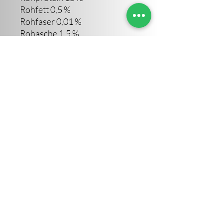
Rohfett 0,5 %
Rohfaser 0,01 %
Rohasche 1,5 %
Feuchtigkeit 82 %
Sara Altendorf
©2023 von Sara Altendorf. Erstellt von IVOVI
Impressum
AGB
Datenschutz