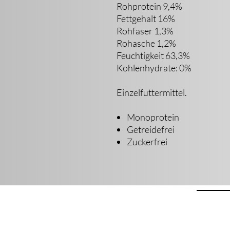
Rohprotein 9,4%
Fettgehalt 16%
Rohfaser 1,3%
Rohasche 1,2%
Feuchtigkeit 63,3%
Kohlenhydrate: 0%
Einzelfuttermittel.
Monoprotein
Getreidefrei
Zuckerfrei