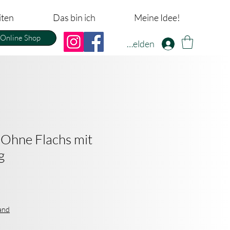
iten
Das bin ich
Meine Idee!
Online Shop
Anmelden
 "Ohne Flachs mit
g
sand