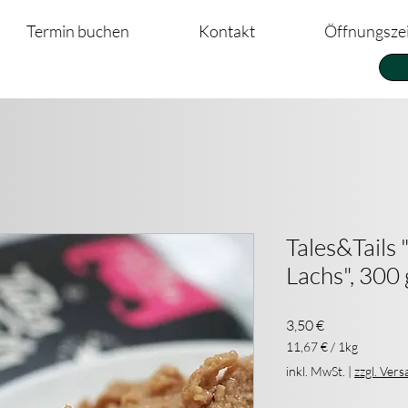
Termin buchen
Kontakt
Öffnungsze
Tales&Tails
Lachs", 300 
Preis
3,50 €
11,67 €
/
1kg
11,67 €
inkl. MwSt.
|
zzgl. Ver
pro
1