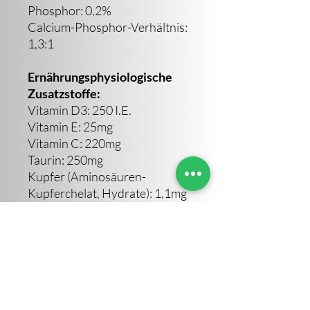
Phosphor: 0,2%
Calcium-Phosphor-Verhältnis:
1,3:1
Ernährungsphysiologische
Zusatzstoffe:
Vitamin D3: 250 I.E.
Vitamin E: 25mg
Vitamin C: 220mg
Taurin: 250mg
Kupfer (Aminosäuren-
Kupferchelat, Hydrate): 1,1mg
Zink (Zinksulfat, Monohydrat):
12mg
Mangan (Mangan-(II)-Sulfat,
Monohydrat): 1,55mg
Jod (Calciumjodat, wasserfrei:
0,11mg