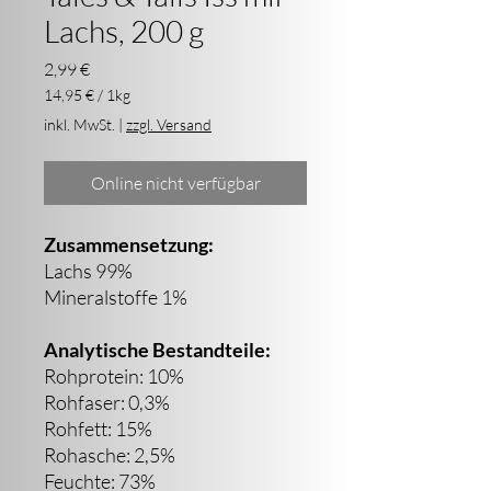
Lachs, 200 g
Preis
2,99 €
14,95 €
/
1kg
14,95 €
inkl. MwSt.
|
zzgl. Versand
pro
1
Kilogramm
Online nicht verfügbar
Zusammensetzung:
Lachs 99%
Mineralstoffe 1%
Analytische Bestandteile:
Rohprotein: 10%
Rohfaser: 0,3%
Rohfett: 15%
Rohasche: 2,5%
Feuchte: 73%