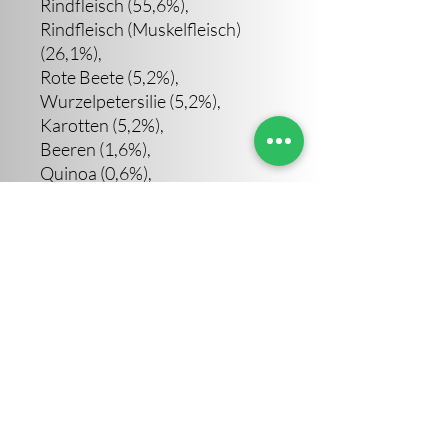
Rindfleisch (55,6%),
Rindfleisch (Muskelfleisch)
(26,1%),
Rote Beete (5,2%),
Wurzelpetersilie (5,2%),
Karotten (5,2%),
Beeren (1,6%),
Quinoa (0,6%),
Hagebutten (0,2%),
Zitronenmelisse (0,1%),
Oregano (0,1%),
Thymian (0,1%)
Sara Altendorf
©2023 von Sara Altendorf. Erstellt von IVOVI