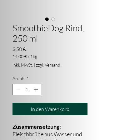
SmoothieDog Rind,
250 ml
Preis
3,50 €
14,00 €
/
1kg
14,00 €
inkl. MwSt.
|
zzgl. Versand
pro
1
Anzahl
*
Kilogramm
In den Warenkorb
Zusammensetzung:
Fleischbrühe aus Wasser und