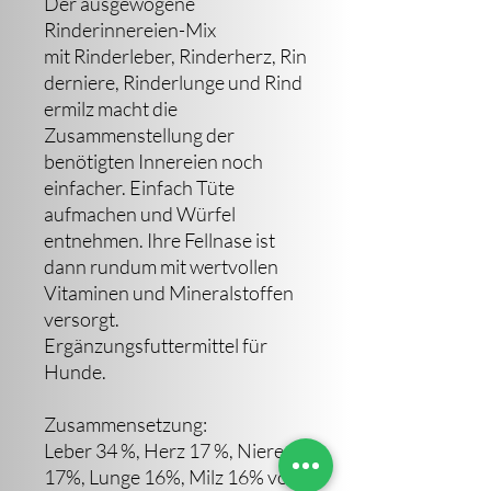
Der ausgewogene
Rinderinnereien-Mix
mit Rinderleber, Rinderherz, Rin
derniere, Rinderlunge und Rind
ermilz macht die
Zusammenstellung der
benötigten Innereien noch
einfacher. Einfach Tüte
aufmachen und Würfel
entnehmen. Ihre Fellnase ist
dann rundum mit wertvollen
Vitaminen und Mineralstoffen
versorgt.
Ergänzungsfuttermittel für
Hunde.
Zusammensetzung:
Leber 34 %, Herz 17 %, Niere
17%, Lunge 16%, Milz 16% vom