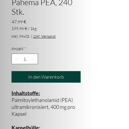
Pahema PEA, 240
Stk.
Preis
47,99 €
199,96 €
/
1kg
199,96 €
inkl. MwSt.
|
zzgl. Versand
pro
1
Anzahl
*
Kilogramm
In den Warenkorb
Inhaltstoffe:
Palmitoylethanolamid (PEA)
ultramikronisiert, 400 mg pro
Kapsel
Kapselhülle: