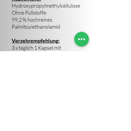
Hydroxypropylmethylcellulose
Ohne Füllstoffe
99,2 % hochreines
Palmitoylethanolamid
Verzehrempfehlung:
3 x täglich 1 Kapsel mit
ausreichend Flüssigkeit zu den
Mahlzeiten einnehmen
Tagesmenge: 1200 mg
Palmitoylethanolamid
Sara Altendorf
©2023 von Sara Altendorf. Erstellt von IVOVI