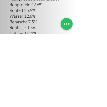
Rohprotein 42,6%
Rohfett 25,9%
Wasser 12,8%
Rohasche 7,5%
Rohfaser 1,5%
Calcium 0,11%
Phosphor 0,38%
Magnesium 0,04%
Sara Altendorf
©2023 von Sara Altendorf. Erstellt von IVOVI
Impressum