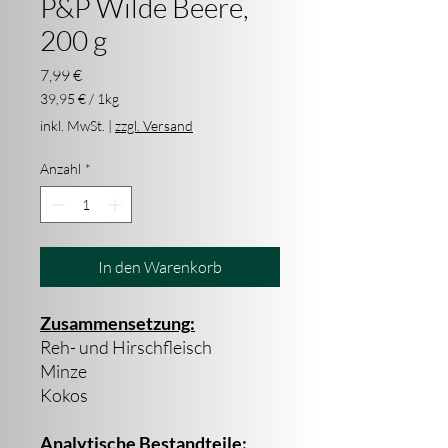
P&P Wilde Beere,
200 g
Preis
7,99 €
39,95 €
/
1kg
39,95 €
inkl. MwSt.
|
zzgl. Versand
pro
1
Anzahl
*
Kilogramm
In den Warenkorb
Zusammensetzung:
Reh- und Hirschfleisch
Minze
Kokos
Analytische Bestandteile: