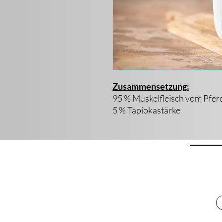
Zusammensetzung:
95 % Muskelfleisch vom Pfer
5 % Tapiokastärke