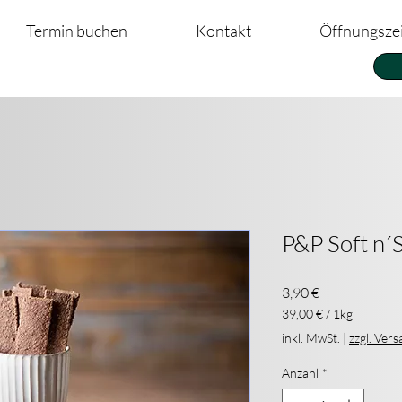
Termin buchen
Kontakt
Öffnungsze
P&P Soft n´S
Preis
3,90 €
39,00 €
/
1kg
39,00 €
inkl. MwSt.
|
zzgl. Ver
pro
1
Anzahl
*
Kilogramm