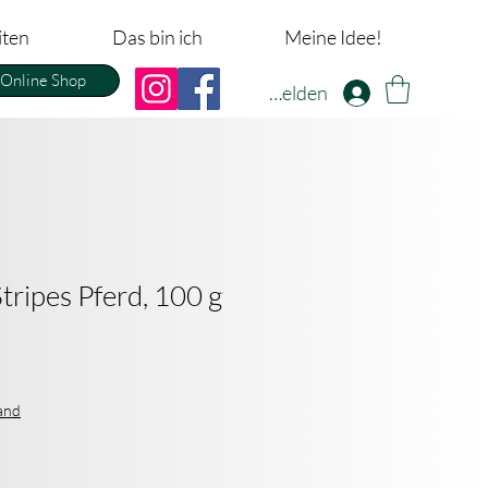
iten
Das bin ich
Meine Idee!
Online Shop
Anmelden
tripes Pferd, 100 g
sand