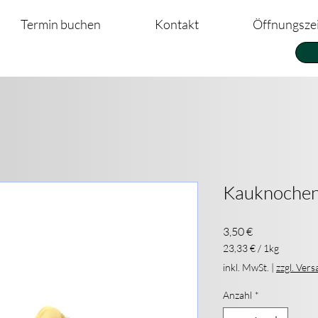
Termin buchen
Kontakt
Öffnungsze
Kauknochen 
Preis
3,50 €
23,33 €
/
1kg
23,33 €
inkl. MwSt.
|
zzgl. Ver
pro
1
Anzahl
*
Kilogramm