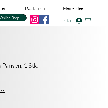
iten
Das bin ich
Meine Idee!
Online Shop
Anmelden
Pansen, 1 Stk.
sand