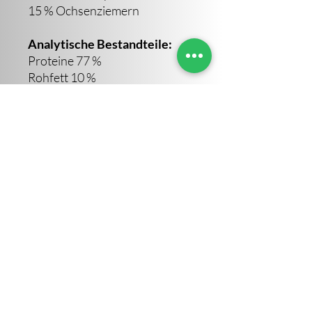
15 % Ochsenziemern
Analytische Bestandteile:
Proteine 77 %
Rohfett 10 %
Feuchtigkeit 9 %
Rohasche 5 %
Rohfaser 2 %
Sara Altendorf
©2023 von Sara Altendorf. Erstellt von IVOVI
Impressum
AGB