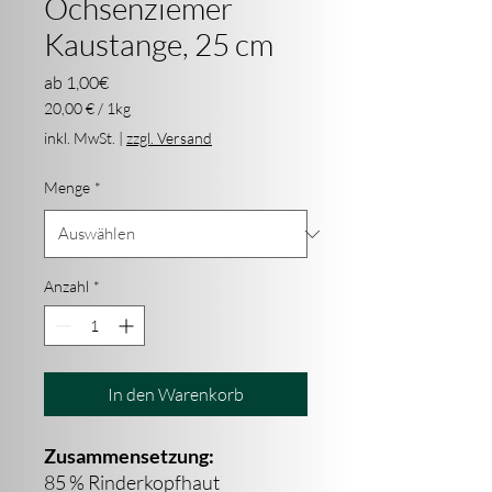
Ochsenziemer
Kaustange, 25 cm
Sale-
ab
1,00€
Preis
20,00 €
/
1kg
20,00 €
inkl. MwSt.
|
zzgl. Versand
pro
1
Menge
*
Kilogramm
Anzahl
*
In den Warenkorb
Zusammensetzung:
85 % Rinderkopfhaut