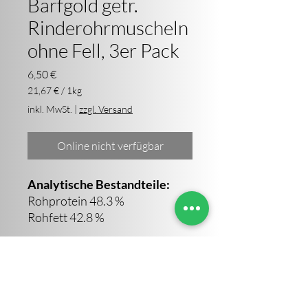
Barfgold getr.
Rinderohrmuscheln
ohne Fell, 3er Pack
Preis
6,50 €
21,67 €
/
1kg
21,67 €
inkl. MwSt.
|
zzgl. Versand
pro
1
Kilogramm
Online nicht verfügbar
Analytische Bestandteile:
Rohprotein 48.3 %
Rohfett 42.8 %
Sara Altendorf