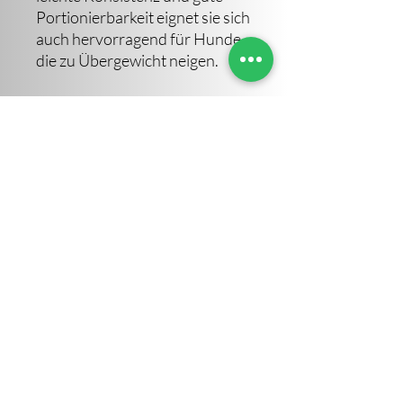
Portionierbarkeit eignet sie sich
auch hervorragend für Hunde,
die zu Übergewicht neigen.
Analytische Bestandteile:
Rohprotein 79,3%,
Rohfett 7,6%
Sara Altendorf
©2023 von Sara Altendorf. Erstellt von IVOVI
Impressum
AGB