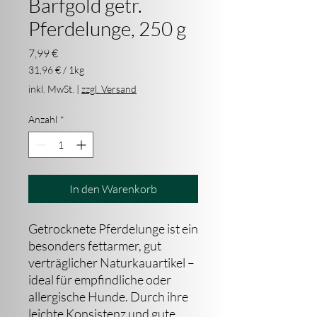
Barfgold getr.
Pferdelunge, 250 g
Preis
7,99 €
31,96 €
/
1kg
31,96 €
inkl. MwSt.
|
zzgl. Versand
pro
1
Anzahl
*
Kilogramm
In den Warenkorb
Getrocknete Pferdelunge ist ein
besonders fettarmer, gut
verträglicher Naturkauartikel –
ideal für empfindliche oder
allergische Hunde. Durch ihre
leichte Konsistenz und gute