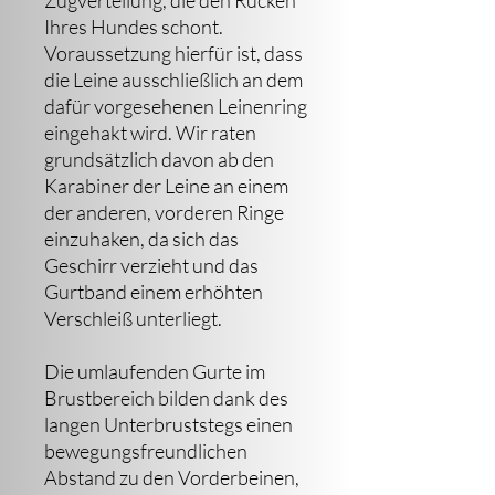
Zugverteilung, die den Rücken
Ihres Hundes schont.
Voraussetzung hierfür ist, dass
die Leine ausschließlich an dem
dafür vorgesehenen Leinenring
eingehakt wird. Wir raten
grundsätzlich davon ab den
Karabiner der Leine an einem
der anderen, vorderen Ringe
einzuhaken, da sich das
Geschirr verzieht und das
Gurtband einem erhöhten
Verschleiß unterliegt.
Die umlaufenden Gurte im
Brustbereich bilden dank des
langen Unterbruststegs einen
bewegungsfreundlichen
Abstand zu den Vorderbeinen,