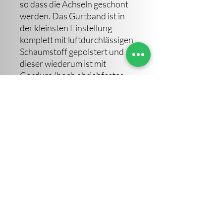
so dass die Achseln geschont
werden. Das Gurtband ist in
der kleinsten Einstellung
komplett mit luftdurchlässigen
Schaumstoff gepolstert und
dieser wiederum ist mit
Cordura (hoch abriebfestes
Material) eingefasst.
Pflegehinweis:
Maschinenwäsche bei
30°C
Schonwaschgang
Geringe Schleudertouren
(800 Umdrehungen)
Geringe Trommelfüllung
Kein
Weichspüler