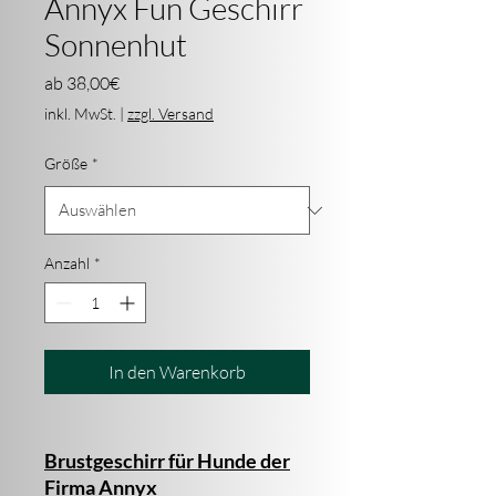
Annyx Fun Geschirr
Sonnenhut
Sale-
ab
38,00€
Preis
inkl. MwSt.
|
zzgl. Versand
Größe
*
Anzahl
*
In den Warenkorb
Brustgeschirr für Hunde der
Firma Annyx