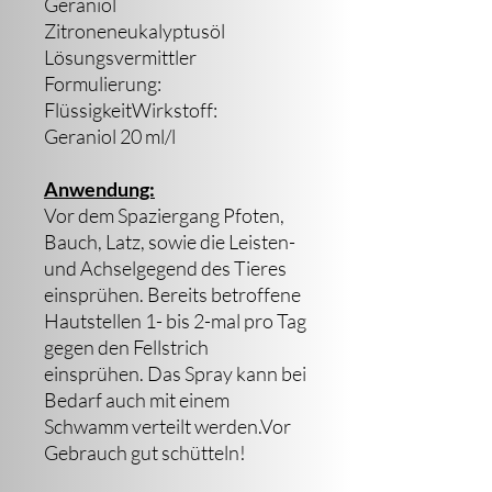
Geraniol
Zitroneneukalyptusöl
Lösungsvermittler
Formulierung:
FlüssigkeitWirkstoff:
Geraniol 20 ml/l
Anwendung:
Vor dem Spaziergang Pfoten,
Bauch, Latz, sowie die Leisten-
und Achselgegend des Tieres
einsprühen. Bereits betroffene
Hautstellen 1- bis 2-mal pro Tag
gegen den Fellstrich
einsprühen. Das Spray kann bei
Bedarf auch mit einem
Schwamm verteilt werden.Vor
Gebrauch gut schütteln!