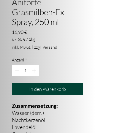
Aniforte
Grasmilben-Ex
Spray, 250 ml
Preis
16,90 €
67,60 €
/
1kg
67,60 €
inkl. MwSt.
|
zzgl. Versand
pro
1
Anzahl
*
Kilogramm
In den Warenkorb
Zusammensetzung:
Wasser (dem.)
Nachtkerzenöl
Lavendelöl