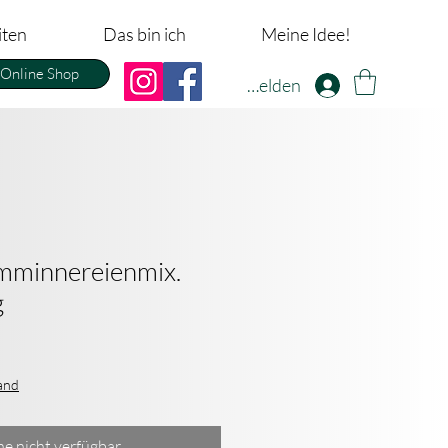
iten
Das bin ich
Meine Idee!
Online Shop
Anmelden
mminnereienmix.
g
sand
ne nicht verfügbar