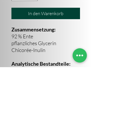
In den Warenkorb
Zusammensetzung:
92 % Ente
pflanzliches Glycerin
Chicorée-Inulin
Analytische Bestandteile:
Rohprotein 36,0 %
Rohfett 31,0 %
Rohfaser 3,0 %
Rohasche 7,0 %
Feuchtigkeit 14,0 %