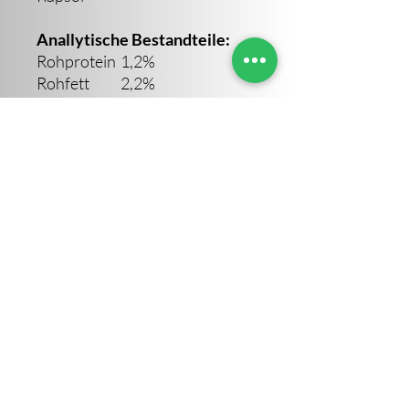
Anallytische Bestandteile:
Rohprotein
1,2%
Rohfett
2,2%
Rohfaser
0,8%
Rohasche
0,7%
Feuchtigkeit
85%
Sara Altendorf
©2023 von Sara Altendorf. Erstellt von IVOVI
Impressum
AGB