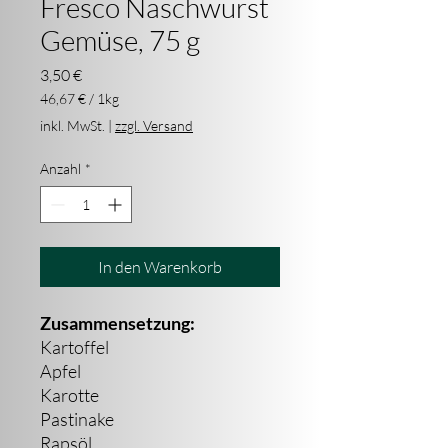
Fresco Naschwurst
Gemüse, 75 g
Preis
3,50 €
46,67 €
/
1kg
46,67 €
inkl. MwSt.
|
zzgl. Versand
pro
1
Anzahl
*
Kilogramm
In den Warenkorb
Zusammensetzung:
Kartoffel
Apfel
Karotte
Pastinake
Rapsöl