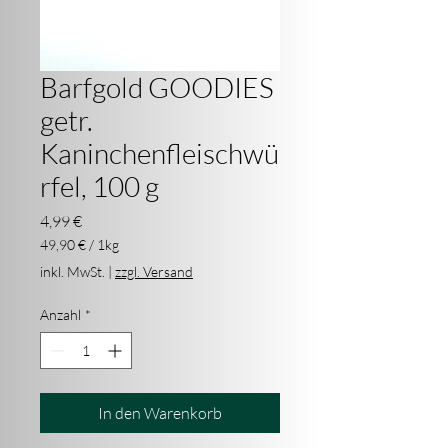
Barfgold GOODIES
getr.
Kaninchenfleischwü
rfel, 100 g
Preis
4,99 €
49,90 €
/
1kg
49,90 €
inkl. MwSt.
|
zzgl. Versand
pro
1
Anzahl
*
Kilogramm
In den Warenkorb